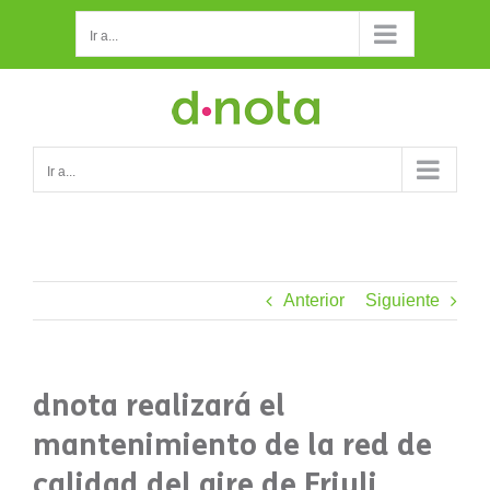
Saltar
Ir a...
al
contenido
Ir a...
Anterior
Siguiente
dnota realizará el
mantenimiento de la red de
calidad del aire de Friuli