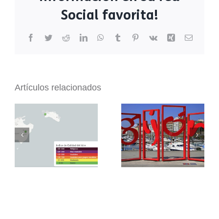
Social favorita!
Facebook
Twitter
Reddit
LinkedIn
WhatsApp
Tumblr
Pinterest
Vk
Xing
Correo
electrón
Artículos relacionados
dnota instalará en
dnota instala nodos
Gijón sensores
bettair en Canadá en
bettair para
las zonas de Val d’Or
controlar la
y Rouyn-Noranda
contaminación