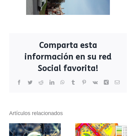
Comparta esta
información en su red
Social favorita!
Facebook
Twitter
Reddit
LinkedIn
WhatsApp
Tumblr
Pinterest
Vk
Xing
Correo
electrón
Artículos relacionados
La Autoridad
Portuaria de
Valencia adjudica a