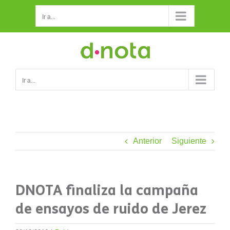
Saltar
Ir a...
al
contenido
Ir a...
Anterior
Siguiente
DNOTA finaliza la campaña
de ensayos de ruido de Jerez